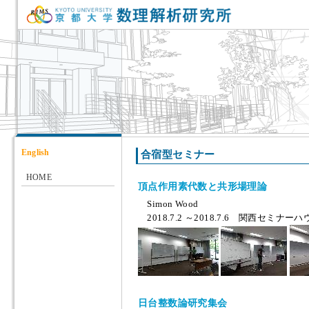
English
合宿型セミナー
HOME
頂点作用素代数と共形場理論
Simon Wood
2018.7.2 ～2018.7.6 関西セミナーハ
日台整数論研究集会