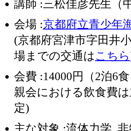
講師 :三松佳彦先生
会場 :
京都府立青少年海
(京都府宮津市字田井小字大池3
場までの交通は
こちら
会費 :14000円（2泊6
親会における飲食費は
定)
主な対象 :流体力学, 