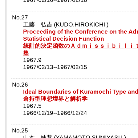
No.27
工藤 弘吉 (KUDO,HIROKICHI )
Proceeding of the Conference on the Admi
Statistical Decision Function
統計的決定函数のＡｄｍｉｓｓｉｂｉｌｉ
集
1967.9
1967/02/13--1967/02/15
No.26
Ideal Boundaries of Kuramochi Type and
倉持型理想境界と解析学
1967.5
1966/12/19--1966/12/24
No.25
山本 純恭 (YAMAMOTO,SUMIYASU )