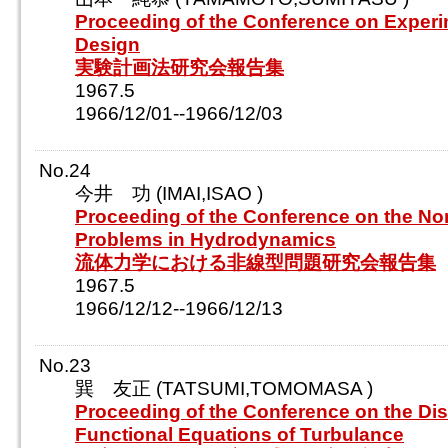
Proceeding of the Conference on Experi
Design
実験計画法研究会報告集
1967.5
1966/12/01--1966/12/03
No.24
今井 功 (IMAI,ISAO )
Proceeding of the Conference on the No
Problems in Hydrodynamics
流体力学における非線型問題研究会報告集
1967.5
1966/12/12--1966/12/13
No.23
巽 友正 (TATSUMI,TOMOMASA )
Proceeding of the Conference on the Dist
Functional Equations of Turbulance