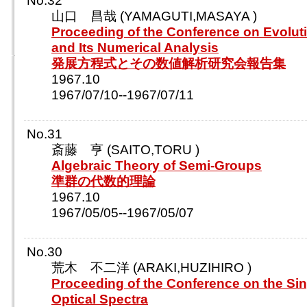
No.32
山口 昌哉 (YAMAGUTI,MASAYA )
Proceeding of the Conference on Evolut
and Its Numerical Analysis
発展方程式とその数値解析研究会報告集
1967.10
1967/07/10--1967/07/11
No.31
斎藤 亨 (SAITO,TORU )
Algebraic Theory of Semi-Groups
準群の代数的理論
1967.10
1967/05/05--1967/05/07
No.30
荒木 不二洋 (ARAKI,HUZIHIRO )
Proceeding of the Conference on the Sing
Optical Spectra