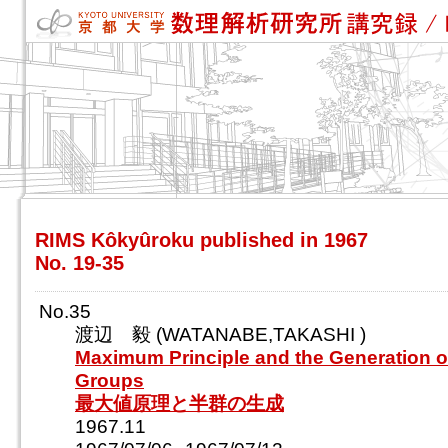
RIMS Kôkyûroku published in 1967
No. 19-35
No.35
渡辺 毅 (WATANABE,TAKASHI )
Maximum Principle and the Generation o
Groups
最大値原理と半群の生成
1967.11