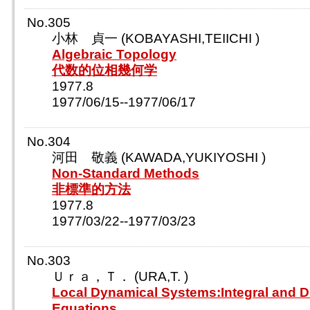
No.305
小林 貞一 (KOBAYASHI,TEIICHI )
Algebraic Topology
代数的位相幾何学
1977.8
1977/06/15--1977/06/17
No.304
河田 敬義 (KAWADA,YUKIYOSHI )
Non-Standard Methods
非標準的方法
1977.8
1977/03/22--1977/03/23
No.303
Ｕｒａ，Ｔ． (URA,T. )
Local Dynamical Systems:Integral and Di
Equations