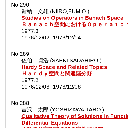
No.290
新納 文雄 (NIIRO,FUMIO )
Studies on Operators in Banach Space
Ｂａｎａｃｈ空間におけるＯｐｅｒａｔｏ
1977.3
1976/12/02--1976/12/04
No.289
佐伯 貞浩 (SAEKI,SADAHIRO )
Hardy Space and Related Topics
Ｈａｒｄｙ空間と関連諸分野
1977.2
1976/12/06--1976/12/08
No.288
吉沢 太郎 (YOSHIZAWA,TARO )
Qualitative Theory of Solutions in Functi
Differential Equations