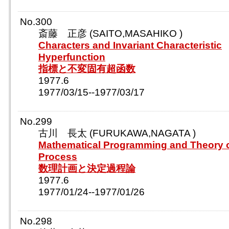
No.300
斎藤 正彦 (SAITO,MASAHIKO )
Characters and Invariant Characteristic
Hyperfunction
指標と不変固有超函数
1977.6
1977/03/15--1977/03/17
No.299
古川 長太 (FURUKAWA,NAGATA )
Mathematical Programming and Theory o
Process
数理計画と決定過程論
1977.6
1977/01/24--1977/01/26
No.298