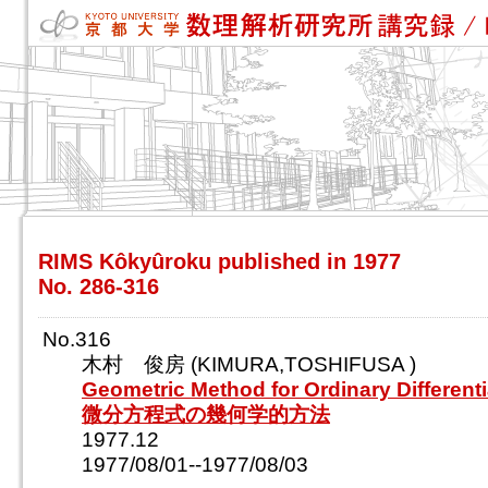
RIMS Kôkyûroku published in 1977
No. 286-316
No.316
木村 俊房 (KIMURA,TOSHIFUSA )
Geometric Method for Ordinary Different
微分方程式の幾何学的方法
1977.12
1977/08/01--1977/08/03