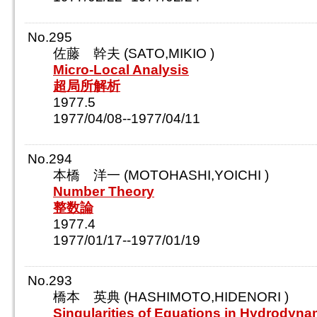
No.295
佐藤 幹夫 (SATO,MIKIO )
Micro-Local Analysis
超局所解析
1977.5
1977/04/08--1977/04/11
No.294
本橋 洋一 (MOTOHASHI,YOICHI )
Number Theory
整数論
1977.4
1977/01/17--1977/01/19
No.293
橋本 英典 (HASHIMOTO,HIDENORI )
Singularities of Equations in Hydrodyna