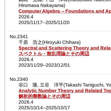
Hiromasa Nakayama)
Computer Algebra -- Foundations and Ap
2026.4
2025/11/17--2025/11/20
No.2341
千原 浩之(Hiroyuki Chihara)
Spectral and Scattering Theory and Rela
スペクトル・散乱理論とその周辺
2026.4
2023/11/29--2023/12/01
No.2340
谷口 隆, 立谷 洋平(Takashi Taniguchi, Yohe
Analytic Number Theory and Related To
解析的整数論とその周辺
2026.4
2025/10/14--2025/10/17