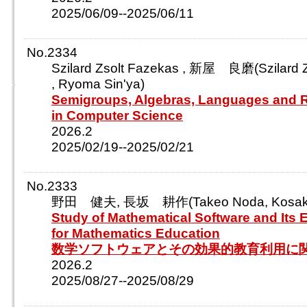
2025/06/09--2025/06/11
No.2334
Szilard Zsolt Fazekas , 新屋 良磨(Szilard 
, Ryoma Sin'ya)
Semigroups, Algebras, Languages and R
in Computer Science
2026.2
2025/02/19--2025/02/21
No.2333
野田 健夫, 長坂 耕作(Takeo Noda, Kosaku
Study of Mathematical Software and Its E
for Mathematics Education
数学ソフトウェアとその効果的教育利用に
2026.2
2025/08/27--2025/08/29