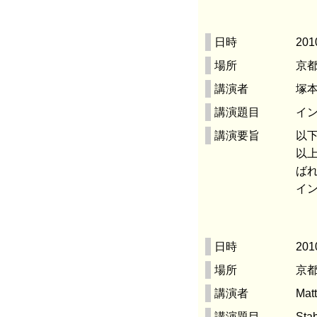
日時
201
場所
京都
講演者
塚本
講演題目
イ
講演要旨
以下
以
ば
イ
日時
201
場所
京都
講演者
Mat
講演題目
Stab