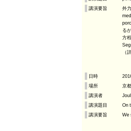
講演要旨
外力
me
po
るが
方程
Se
（
日時
201
場所
京都
講演者
Joul
講演題目
On t
講演要旨
We s