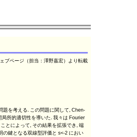
ェブページ（担当：澤野嘉宏）より転載
値問題を考える. この問題に関して, Chen-
 で時間局所的適切性を導いた. 我々は Fourier
とによって, その結果を拡張でき, 端
の鍵となる双線型評価と s<-2 におい