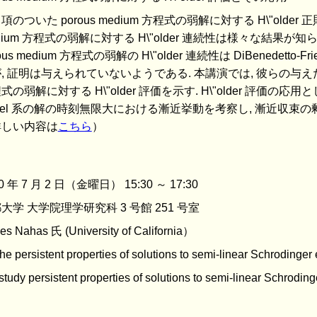
項のついた porous medium 方程式の弱解に対する H\"older 
dium 方程式の弱解に対する H\"older 連続性は様々な結果が
rous medium 方程式の弱解の H\"older 連続性は DiBenedet
, 証明は与えられていないようである. 本講演では, 彼らの与えた十分
式の弱解に対する H\"older 評価を示す. H\"older 評価の応用
gel 系の解の時刻無限大における漸近挙動を考察し, 漸近収束
詳しい内容は
こちら
）
0 年 7 月 2 日（金曜日） 15:30 ～ 17:30
大学 大学院理学研究科 3 号館 251 号室
es Nahas 氏 (University of California）
he persistent properties of solutions to semi-linear Schrodinger
tudy persistent properties of solutions to semi-linear Schrodin