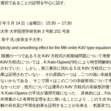
非適切であることの証明を中心に話す.
0 年 5 月 14 日（金曜日） 15:30 ～ 17:30
大学 大学院理学研究科 3 号館 251 号室
 恭子 氏 (奈良女子大学）
yticity and smoothing effect for the fifth order KdV type equation
V 階層の一つである 5 次 KdV 方程式の初期値問題について考
KdV方程式については，K.Kato-Ogawa('00) により時
されていた． しかし，第三番目に現れる 5 次 KdV 方程式
果は証明されていない． その原因の一つは，二つの強い非線形項のた
きないからである． そこで我々はこの二つの非線形項について
らなかったが，他方については通常の KdV 方程式の非線形評
 K.Kato-Ogawa の手法が適用可能になった． 具体的には，Fouri
作用素の L2 有界性定理を主に用いることにより，この 5 次 
所解の存在及び平滑化効果を証明することが出来る． 本講演で