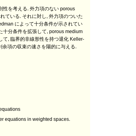
正則性を考える. 外力項のない porous
知られている. それに対し, 外力項のついた
to-Friedman によって十分条件が示されてい
条件を拡張して, porous medium
として, 臨界的非線形性を持つ退化 Keller-
の剰余項の収束の速さを陽的に与える.
 equations
ger equations in weighted spaces.