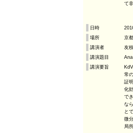
て
日時
201
場所
京都
講演者
友枝
講演題目
Anal
講演要旨
Kd
常の
証明
化効
で
な
とで
微分
局