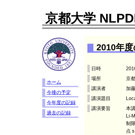
京都大学 NLP
2010年
日時
201
場所
京都
ホーム
講演者
加藤
今後の予定
講演題目
Loca
今年度の記録
講演要旨
本講
過去の記録
Li
制限
点 