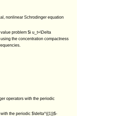
cal, nonlinear Schrodinger equation
al value problem $i u_t+\Delta
is using the concentration compactness
requencies.
er operators with the periodic
with the periodic $\delta^{(1)}$-