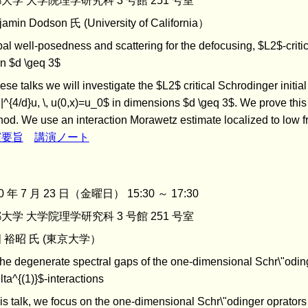
大学 大学院理学研究科 3 号館 251 号室
jamin Dodson 氏 (University of California）
al well-posedness and scattering for the defocusing, $L2$-criti
n $d \geq 3$
hese talks we will investigate the $L2$ critical Schrodinger initi
|^{4/d}u, \, u(0,x)=u_0$ in dimensions $d \geq 3$. We prove th
od. We use an interaction Morawetz estimate localized to low f
演要旨
講演ノート
0 年 7 月 23 日（金曜日） 15:30 ～ 17:30
大学 大学院理学研究科 3 号館 251 号室
 裕昭 氏 (東京大学）
he degenerate spectral gaps of the one-dimensional Schr\"oding
lta^{(1)}$-interactions
his talk, we focus on the one-dimensional Schr\"odinger oprators 