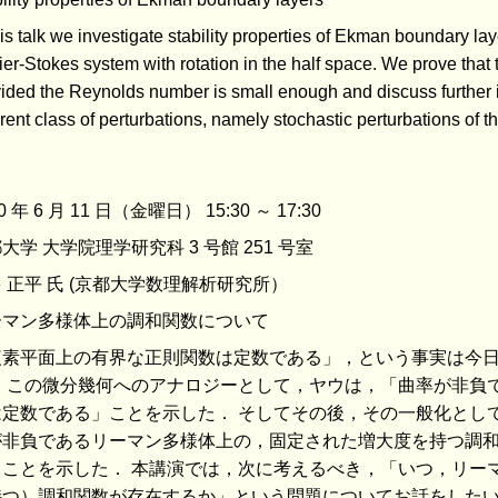
his talk we investigate stability properties of Ekman boundary lay
er-Stokes system with rotation in the half space. We prove that 
ided the Reynolds number is small enough and discuss further it
erent class of perturbations, namely stochastic perturbations of t
0 年 6 月 11 日（金曜日） 15:30 ～ 17:30
大学 大学院理学研究科 3 号館 251 号室
 正平 氏 (京都大学数理解析研究所）
ーマン多様体上の調和関数について
複素平面上の有界な正則関数は定数である」，という事実は今
． この微分幾何へのアナロジーとして，ヤウは，「曲率が非負
は定数である」ことを示した． そしてその後，その一般化とし
が非負であるリーマン多様体上の，固定された増大度を持つ調
」ことを示した． 本講演では，次に考えるべき，「いつ，リー
持つ）調和関数が存在するか」という問題についてお話をした