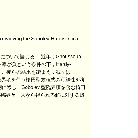
n involving the Sobolev-Hardy critical
について論じる． 近年，Ghoussoub-
率が負という条件の下，Hardy-
た． 彼らの結果を踏まえ，我々は
ev 型臨界項を伴う楕円型方程式の可解性を考
際し，Sobolev 型臨界項を含む楕円
とし，劣臨界ケースから得られる解に対する爆