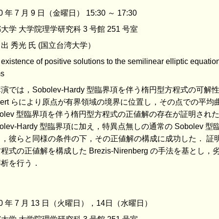
0 年 7 月 9 日（金曜日） 15:30 ～ 17:30
大学 大学院理学研究科 3 号館 251 号室
出 秀光 氏 (国立台湾大学）
existence of positive solutions to the semilinear elliptic equatio
ms
演では，Sobolev-Hardy 型臨界項を伴う楕円型方程式の可解性
bert らにより原点が有界領域の境界に位置し，その点での平均曲
bolev 型臨界項を伴う楕円型方程式の正値解の存在が証明され
bolev-Hardy 型臨界項に加え，特異点無しの通常の Sobol
，彼らと同様の条件の下，その正値解の構成に成功した． 証明に
程式の正値解を構成した Brezis-Nirenberg の手法を基
解析を行う．
10 年 7 月 13 日（火曜日），14日（水曜日）