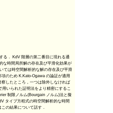
察する． KdV 階層の第二番目に現れる通
空間解析的な時間局所解の存在及び平滑化効果が
については時空間解析的な解の存在及び平滑
め K.Kato-Ogawa の論証が適用
考察したところ，一つは除外しなければ
価で用いられた証明法をより精密にするこ
er 制限ノルム(Bourgain ノルム)法と擬
KdV タイプ方程式の時空間解析的な時間
はこの結果について話す．