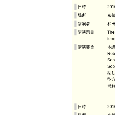
日時
201
場所
京都
講演者
和田
講演題目
The 
ter
講演要旨
本講
Ro
So
So
察し
型方
発
日時
20