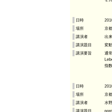
日時
201
場所
京都
講演者
出来
講演題目
変
講演要旨
通常
Le
指数
日時
201
場所
京都
講演者
水野
講演題目
po