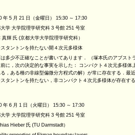
0 年 5 月 21 日（金曜日） 15:30 ～ 17:30
大学 大学院理学研究科 3 号館 251 号室
 真輝 氏 (京都大学大学院理学研究科）
ンスタントンを持たない開４次元多様体
は多少不正確なことが書いてあります． （塚本氏のアブストラクト
上前に，次の決定的な事実を示した： コンパクト４次元多様体
れる，ある種の非線型偏微分方程式の解）が常に存在する．最近
ンスタントンを持たない，非コンパクト４次元多様体が存在する
0 年 6 月 1 日（火曜日） 15:30 ～ 17:30
大学 大学院理学研究科 3 号館 251 号室
thias Hieber 氏 (TU Darmstadt）
ility properties of Ekman boundary layers