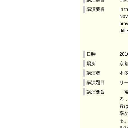
講演要旨
In t
Navi
prov
diff
日時
201
場所
京都
講演者
本多
講演題目
リ
講演要旨
「
る
数
率
る
を