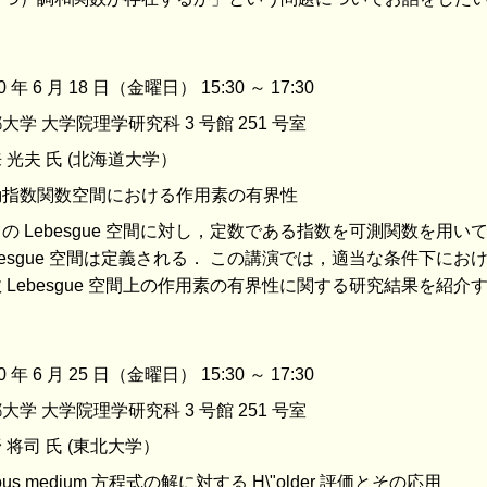
0 年 6 月 18 日（金曜日） 15:30 ～ 17:30
大学 大学院理学研究科 3 号館 251 号室
 光夫 氏 (北海道大学）
動指数関数空間における作用素の有界性
の Lebesgue 空間に対し，定数である指数を可測関数を用
besgue 空間は定義される． この講演では，適当な条件下に
 Lebesgue 空間上の作用素の有界性に関する研究結果を紹介
0 年 6 月 25 日（金曜日） 15:30 ～ 17:30
大学 大学院理学研究科 3 号館 251 号室
 将司 氏 (東北大学）
rous medium 方程式の解に対する H\"older 評価とその応用