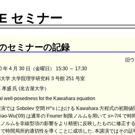
DE セミナー
度のセミナーの記録
旧ウ
0 年 4 月 30 日（金曜日） 15:30 ～ 17:30
大学 大学院理学研究科 3 号館 251 号室
 孝盛 氏 (名古屋大学）
l well-posedness for the Kawahara equation
演では Sobolev 空間 H^s における Kawahara 方程式の初期
-Miao-Wu('09) は通常の Fourier 制限ノルムを用いて s>-7/4
ノルムを非線型項の影響をより精密に反映したものに修正するこ
s で時間局所的適切性を導くことに成功した. 本講演ではその証明