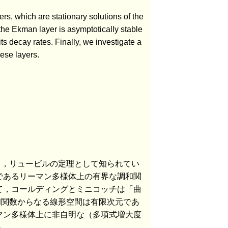
ers, which are stationary solutions of the
the Ekman layer is asymptotically stable
s decay rates. Finally, we investigate a
hese layers.
日，リュービルの定理として知られてい
であるリーマン多様体上の有界な調和関
て，コールディングとミニコッチは「曲
和関数からなる線形空間は有限次元であ
マン多様体上に非自明な（多項式増大度
い．