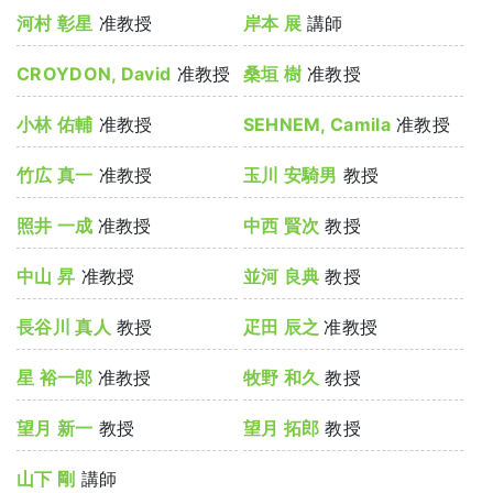
河村 彰星
准教授
岸本 展
講師
CROYDON, David
准教授
桑垣 樹
准教授
小林 佑輔
准教授
SEHNEM, Camila
准教授
竹広 真一
准教授
玉川 安騎男
教授
照井 一成
准教授
中西 賢次
教授
中山 昇
准教授
並河 良典
教授
長谷川 真人
教授
疋田 辰之
准教授
星 裕一郎
准教授
牧野 和久
教授
望月 新一
教授
望月 拓郎
教授
山下 剛
講師