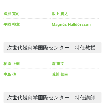
國府 寛司
坂上 貴之
平岡 裕章
Magnús Halldórsson
次世代幾何学国際センター 特任教授
柏原 正樹
森 重文
中島 啓
荒川 知幸
次世代幾何学国際センター 特任講師