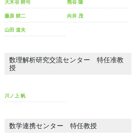
大木谷 耕司
熊谷 隆
藤原 耕二
向井 茂
山田 道夫
数理解析研究交流センター 特任准教
授
川ノ上 帆
数学連携センター 特任教授