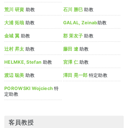
荒川 研資
助教
石川 勝巳
助教
大浦 拓哉
助教
GALAL, Zeinab
助教
金城 翼
助教
郡 茉友子
助教
辻村 昇太
助教
藤田 遼
助教
HELMKE, Stefan
助教
宮澤 仁
助教
渡辺 聡美
助教
澤田 晃一郎
特定助教
POROWSKI Wojciech
特
定助教
客員教授