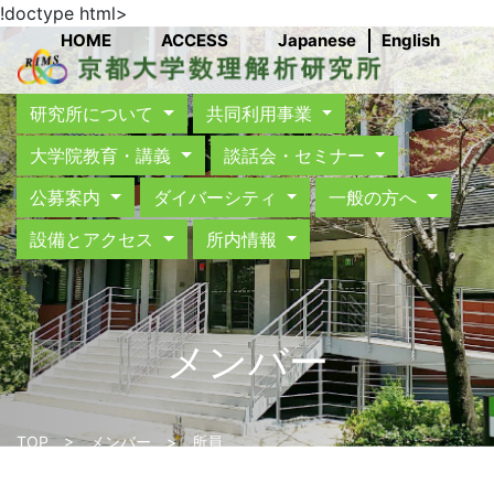
!doctype html>
HOME
ACCESS
Japanese
English
研究所について
共同利用事業
大学院教育・講義
談話会・セミナー
公募案内
ダイバーシティ
一般の方へ
設備とアクセス
所内情報
メンバー
TOP
>
メンバー
> 所員