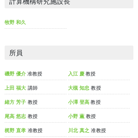
計算機構研究施設長
牧野 和久
所員
磯野 優介
准教授
入江 慶
教授
上田 福大
講師
大槻 知忠
教授
緒方 芳子
教授
小澤 登高
教授
尾高 悠志
教授
小野 薫
教授
梶野 直孝
准教授
川北 真之
准教授